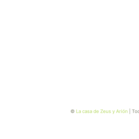
©
La casa de Zeus y Arión
| To