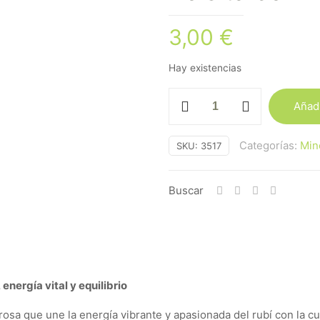
3,00
€
Hay existencias
Zoisita
Añadi
con
Rubi
Categorías:
Min
SKU:
3517
cantidad
Buscar
energía vital y equilibrio
osa que une la energía vibrante y apasionada del rubí con la cu