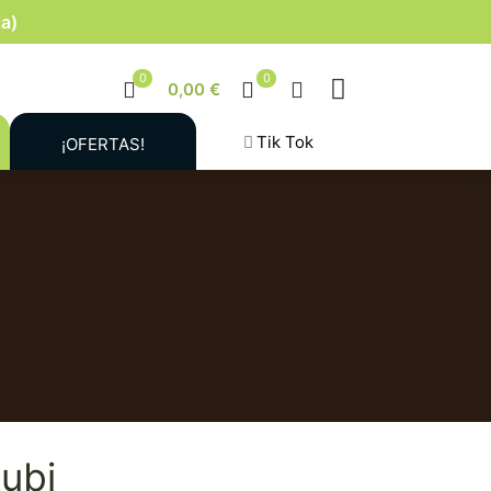
la)
0
0
0,00 €
Tik Tok
¡OFERTAS!
Rubi