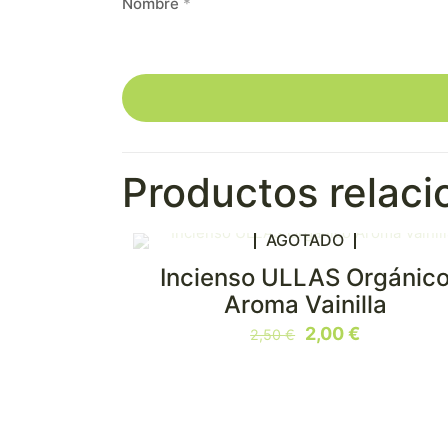
Nombre
*
Productos relac
AGOTADO
Incienso ULLAS Orgánic
EN OFERTA
Aroma Vainilla
El
El
2,00
€
2,50
€
precio
precio
original
actual
era:
es:
2,50 €.
2,00 €.