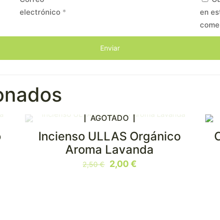
electrónico
*
en es
come
ionados
AGOTADO
o
Incienso ULLAS Orgánico
EN OFERTA
Aroma Lavanda
El
El
2,00
€
2,50
€
precio
precio
original
actual
era:
es:
2,50 €.
2,00 €.