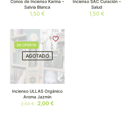
Conos de Incienso Karma –
Incienso SAC Curación –
Salvia Blanca
Salud
1,50
€
1,50
€
EN OFERTA
AGOTADO
Incienso ULLAS Orgánico
Aroma Jazmin
El
El
2,00
€
2,50
€
precio
precio
original
actual
era:
es:
2,50 €.
2,00 €.