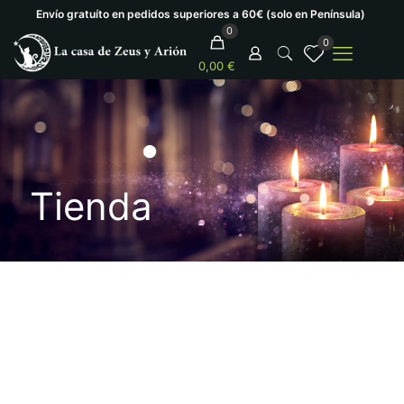
Envío gratuíto en pedidos superiores a 60€ (solo en Península)
0
0
0,00 €
Tienda