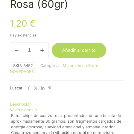
Rosa (60gr)
1,20
€
Hay existencias
Virutas
Añadir al carrito
de
Cuarzo
Rosa
SKU:
3452
Categorías:
Minerales en Bruto
,
(60gr)
NOVEDADES
cantidad
Buscar
Descripción
Valoraciones
0
Estos chips de cuarzo rosa, presentados en una bolsita de
aproximadamente 60 gramos, son fragmentos cargados de
energía amorosa, suavidad emocional y armonía interior.
Cada trozo conserva la vibración natural de este cristal,