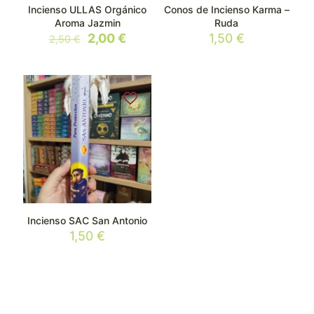
Incienso ULLAS Orgánico
Conos de Incienso Karma –
Aroma Jazmin
Ruda
El
El
2,00
€
1,50
€
2,50
€
precio
precio
original
actual
era:
es:
2,50 €.
2,00 €.
Incienso SAC San Antonio
1,50
€