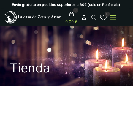
Envío gratuíto en pedidos superiores a 60€ (solo en Península)
0
0
0,00 €
Tienda