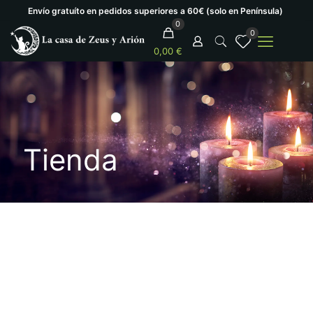
Envío gratuíto en pedidos superiores a 60€ (solo en Península)
0
0
0,00 €
Tienda