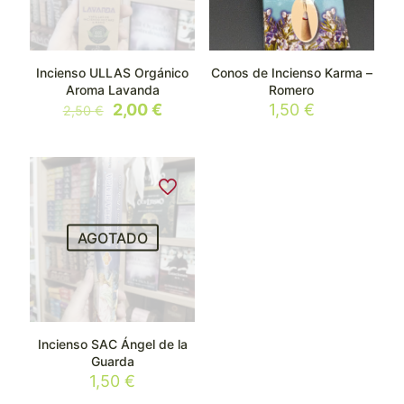
Incienso ULLAS Orgánico
Conos de Incienso Karma –
Aroma Lavanda
Romero
El
El
2,00
€
1,50
€
2,50
€
precio
precio
original
actual
era:
es:
2,50 €.
2,00 €.
AGOTADO
Incienso SAC Ángel de la
Guarda
1,50
€