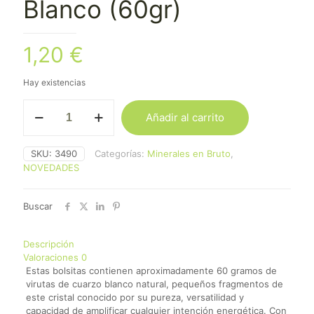
Blanco (60gr)
1,20
€
Hay existencias
Virutas
Añadir al carrito
de
Cuarzo
Blanco
SKU:
3490
Categorías:
Minerales en Bruto
,
(60gr)
NOVEDADES
cantidad
Buscar
Descripción
Valoraciones
0
Estas bolsitas contienen aproximadamente 60 gramos de
virutas de cuarzo blanco natural, pequeños fragmentos de
este cristal conocido por su pureza, versatilidad y
capacidad de amplificar cualquier intención energética. Con