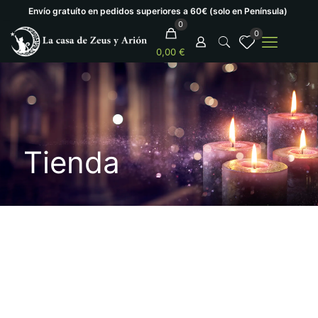
Envío gratuíto en pedidos superiores a 60€ (solo en Península)
0
0
0,00 €
Tienda