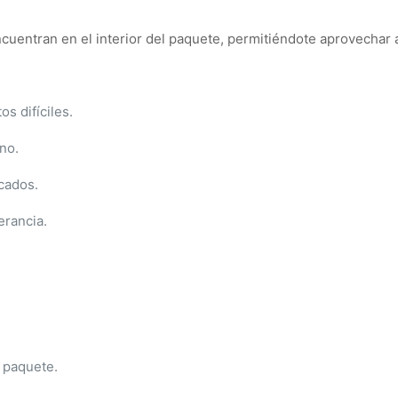
ncuentran en el interior del paquete, permitiéndote aprovechar 
s difíciles.
ino.
icados.
erancia.
l paquete.