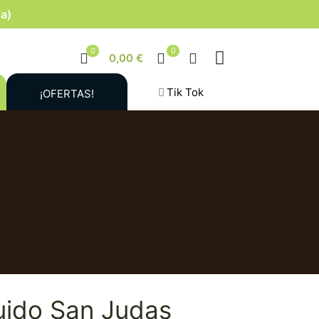
la)
0
0
0,00 €
Tik Tok
¡OFERTAS!
uido San Judas