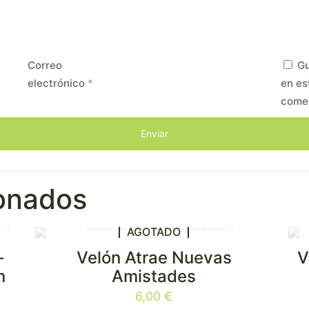
Correo
Gu
electrónico
*
en es
come
ionados
AGOTADO
–
Velón Atrae Nuevas
V
n
Amistades
6,00
€