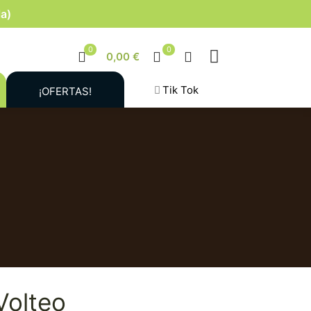
la)
0
0
0,00 €
Tik Tok
¡OFERTAS!
Volteo