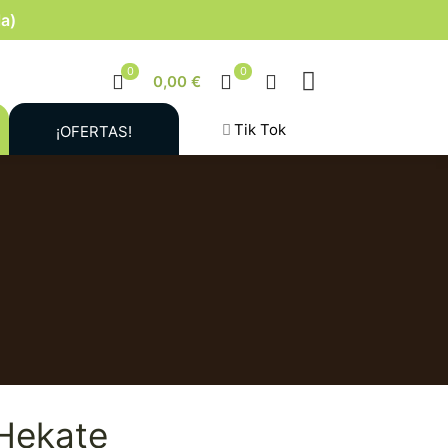
la)
0
0
0,00 €
Tik Tok
¡OFERTAS!
 Hekate