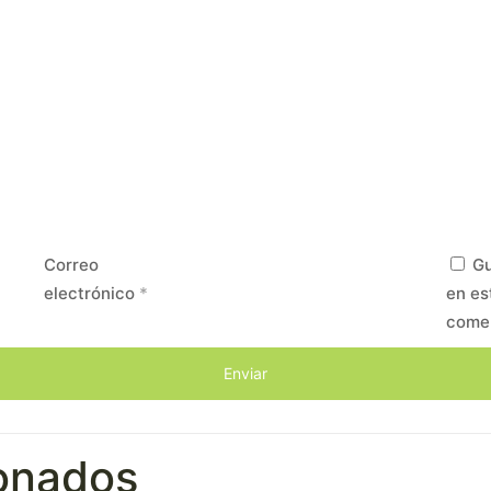
Correo
Gu
electrónico
*
en es
come
ionados