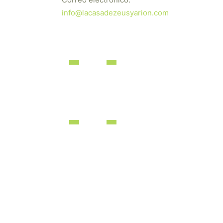
info@lacasadezeusyarion.com
dos los derechos reservados | Desarrollado por
iBérica Online