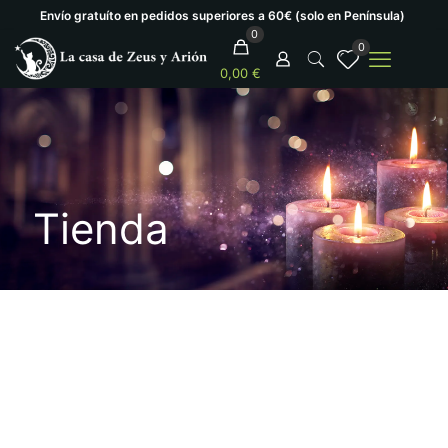
Envío gratuíto en pedidos superiores a 60€ (solo en Península)
0
0
0,00 €
Tienda