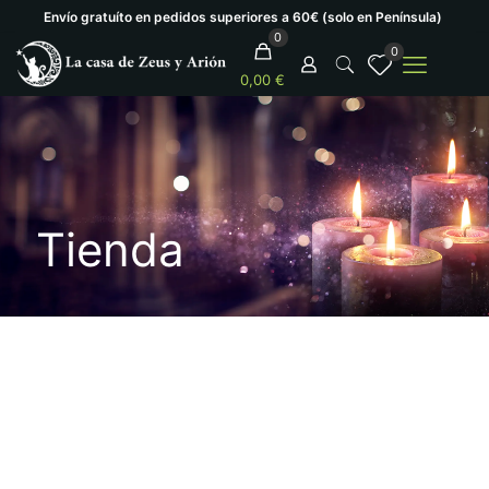
Envío gratuíto en pedidos superiores a 60€ (solo en Península)
0
0
0,00 €
Tienda