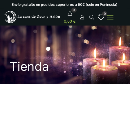
Envío gratuíto en pedidos superiores a 60€ (solo en Península)
0
0
0,00 €
Tienda