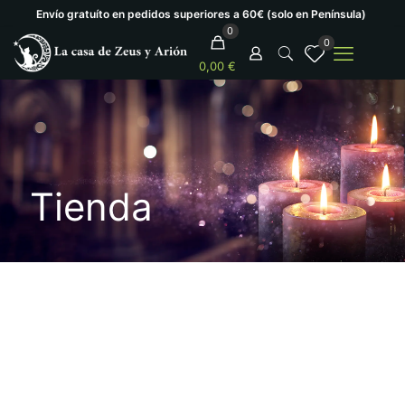
Envío gratuíto en pedidos superiores a 60€ (solo en Península)
0
0
0,00 €
Tienda