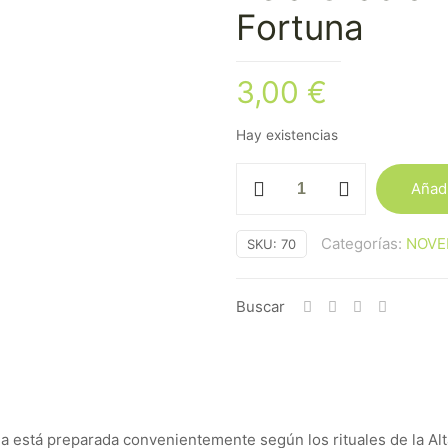
Fortuna
3,00
€
Hay existencias
Vela
Añadi
Oración
Diosa
Categorías:
NOVE
SKU:
70
de
La
Fortuna
Buscar
cantidad
ela está preparada convenientemente según los rituales de la Al