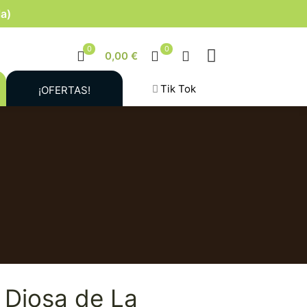
la)
0
0
0,00 €
Tik Tok
¡OFERTAS!
 Diosa de La