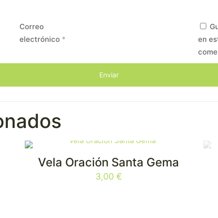
Correo
Gu
electrónico
*
en es
come
ionados
Vela Oración Santa Gema
3,00
€