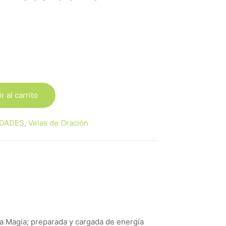
r al carrito
DADES
,
Velas de Oración
ta Magia; preparada y cargada de energía