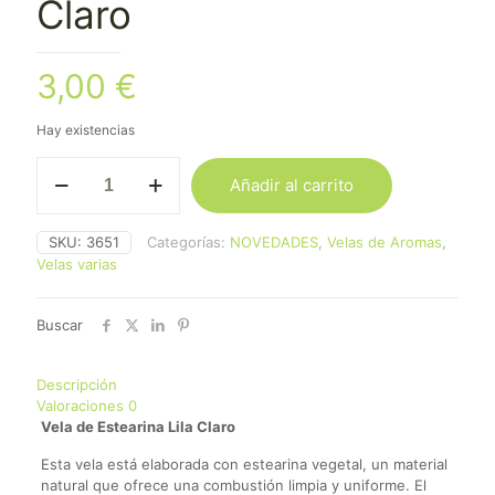
Claro
3,00
€
Hay existencias
Vela
Añadir al carrito
De
Estearina
Lila
SKU:
3651
Categorías:
NOVEDADES
,
Velas de Aromas
,
Claro
Velas varias
cantidad
Buscar
Descripción
Valoraciones
0
Vela de Estearina Lila Claro
Esta vela está elaborada con estearina vegetal, un material
natural que ofrece una combustión limpia y uniforme. El