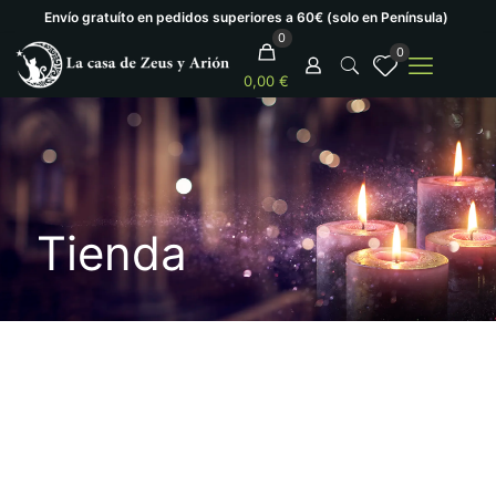
Envío gratuíto en pedidos superiores a 60€ (solo en Península)
0
0
0,00 €
Tienda