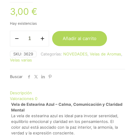
3,00
€
Hay existencias
Vela
Añadir al carrito
de
Estearina
Azul
SKU:
3629
Categorías:
NOVEDADES
,
Velas de Aromas
,
cantidad
Velas varias
Buscar
Descripción
Valoraciones
0
Vela de Estearina Azul – Calma, Comunicación y Claridad
Mental
La vela de estearina azul es ideal para invocar serenidad,
equilibrio emocional y claridad en los pensamientos. El
color azul está asociado con la paz interior, la armonía, la
verdad y la expresión consciente.