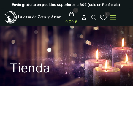
Envío gratuíto en pedidos superiores a 60€ (solo en Península)
0
0
0,00 €
Tienda