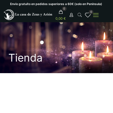
Envío gratuíto en pedidos superiores a 60€ (solo en Península)
0
0
0,00 €
Tienda