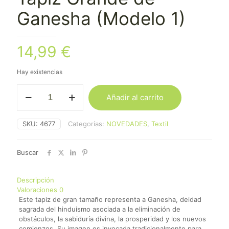
Ganesha (Modelo 1)
14,99
€
Hay existencias
Tapiz
Añadir al carrito
Grande
de
Ganesha
SKU:
4677
Categorías:
NOVEDADES
,
Textil
(Modelo
1)
cantidad
Buscar
Descripción
Valoraciones
0
Este tapiz de gran tamaño representa a Ganesha, deidad
sagrada del hinduismo asociada a la eliminación de
obstáculos, la sabiduría divina, la prosperidad y los nuevos
comienzos. Su imagen es invocada tradicionalmente para