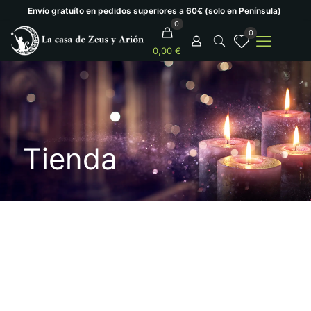
Envío gratuíto en pedidos superiores a 60€ (solo en Península)
0
0
0,00 €
Tienda