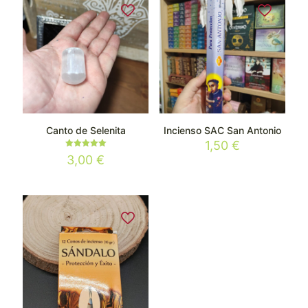
Canto de Selenita
Incienso SAC San Antonio
1,50
€
Valorado
3,00
€
con
5.00
de 5