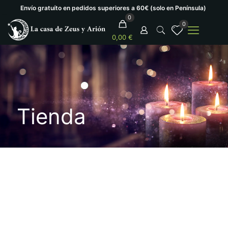
Envío gratuíto en pedidos superiores a 60€ (solo en Península)
0
0
0,00 €
Tienda