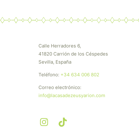
era:
es:
2,50 €.
2,00 €.
Calle Herradores 6,
41820 Carrión de los Céspedes
Sevilla, España
Teléfono:
+34 634 006 802
Correo electrónico:
info@lacasadezeusyarion.com