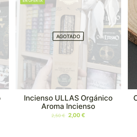
EN OFERTA
AGOTADO
o
Incienso ULLAS Orgánico
Aroma Incienso
El
El
2,00
€
2,50
€
precio
precio
original
actual