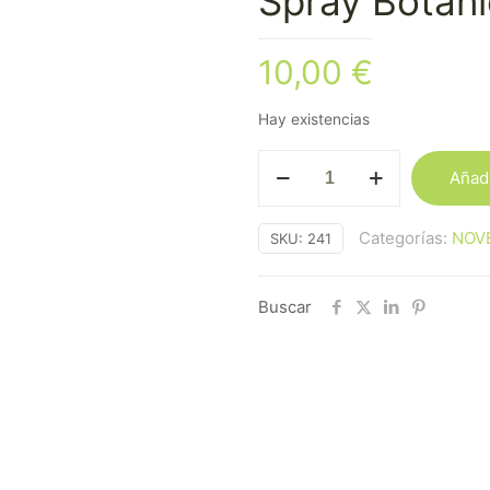
Spray Botán
10,00
€
Hay existencias
Spray
Añadi
Botánico
Ruda
Categorías:
NOV
SKU:
241
cantidad
Buscar