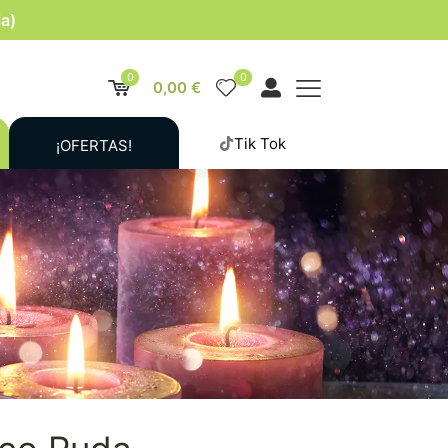
la)
0
0
0,00 €
Tik Tok
¡OFERTAS!