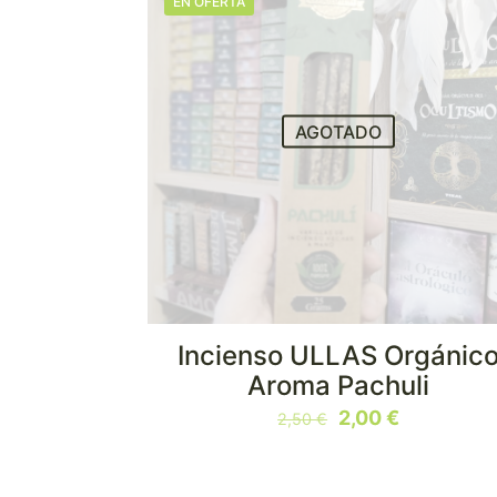
EN OFERTA
AGOTADO
Incienso ULLAS Orgánic
Aroma Pachuli
El
El
2,00
€
2,50
€
precio
precio
original
actual