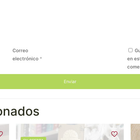
Correo
Gu
electrónico
*
en es
come
ionados