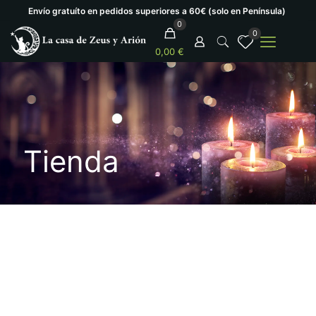
Envío gratuíto en pedidos superiores a 60€ (solo en Península)
0
0
0,00 €
Tienda