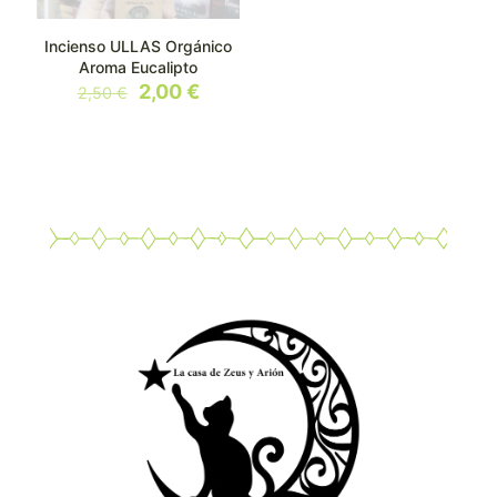
Incienso ULLAS Orgánico
Aroma Eucalipto
El
El
2,00
€
2,50
€
precio
precio
original
actual
era:
es:
2,50 €.
2,00 €.