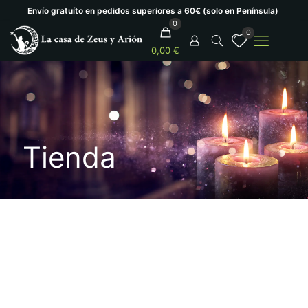
Envío gratuíto en pedidos superiores a 60€ (solo en Península)
0
0
0,00 €
Tienda