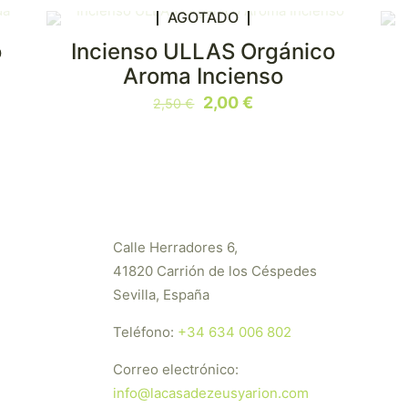
AGOTADO
o
Incienso ULLAS Orgánico
EN OFERTA
Aroma Incienso
El
El
2,00
€
2,50
€
precio
precio
original
actual
era:
es:
2,50 €.
2,00 €.
Calle Herradores 6,
41820 Carrión de los Céspedes
Sevilla, España
Teléfono:
+34 634 006 802
Correo electrónico:
info@lacasadezeusyarion.com