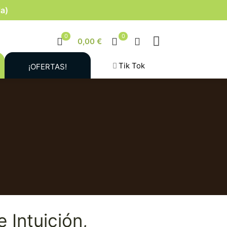
la)
0
0
0,00 €
Tik Tok
¡OFERTAS!
 Intuición,