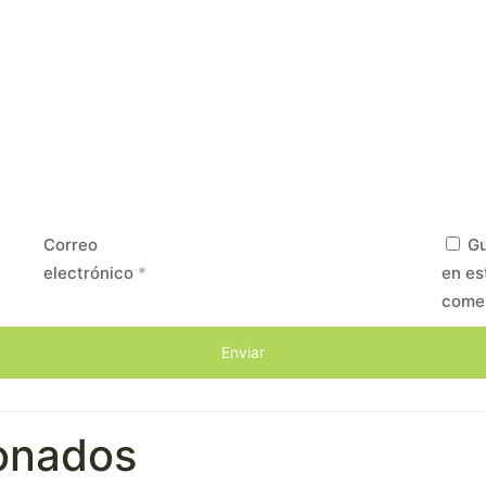
Correo
Gu
electrónico
*
en es
come
ionados