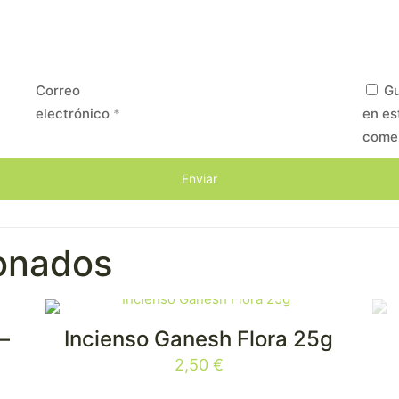
Correo
Gu
electrónico
*
en es
come
ionados
–
Incienso Ganesh Flora 25g
2,50
€