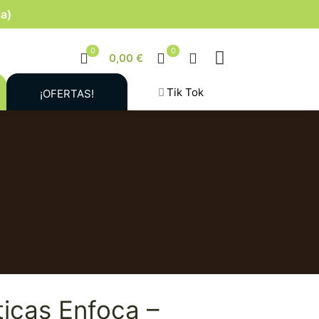
la)
0
0
0,00 €
Tik Tok
¡OFERTAS!
icas Enfoca –