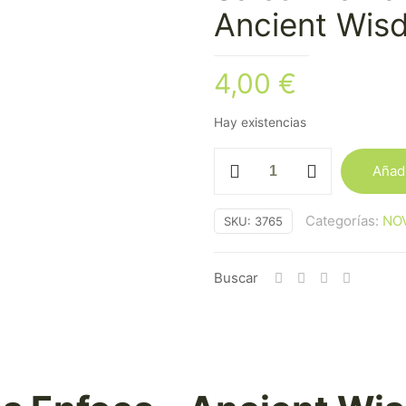
Ancient Wis
4,00
€
Hay existencias
Sales
Añadi
Aromáticas
Enfoca
Categorías:
NO
SKU:
3765
–
Ancient
Wisdom
Buscar
Aromatherapy
cantidad