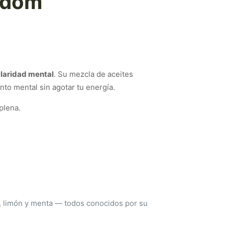
sdom
claridad mental
. Su mezcla de aceites
to mental sin agotar tu energía.
plena.
 claridad mental
, limón y menta — todos conocidos por su