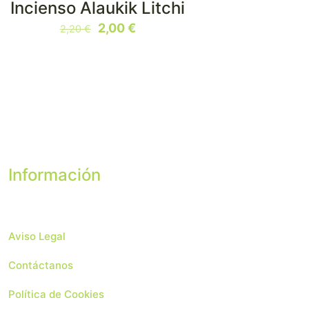
Incienso Alaukik Litchi
N OFERTA
El
El
2,00
€
2,20
€
precio
precio
original
actual
era:
es:
2,20 €.
2,00 €.
Información
Aviso Legal
Contáctanos
Política de Cookies