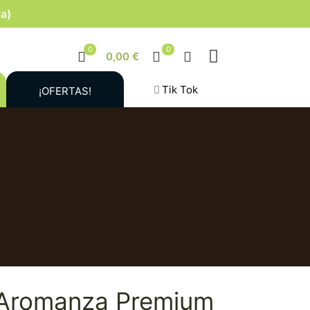
la)
0
0
0,00 €
Tik Tok
¡OFERTAS!
 Aromanza Premium