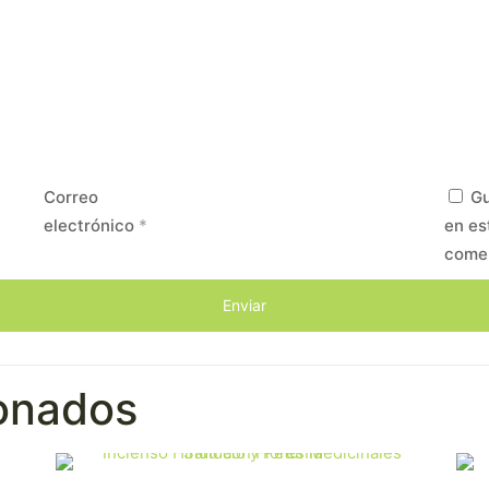
Correo
Gu
electrónico
*
en es
come
ionados