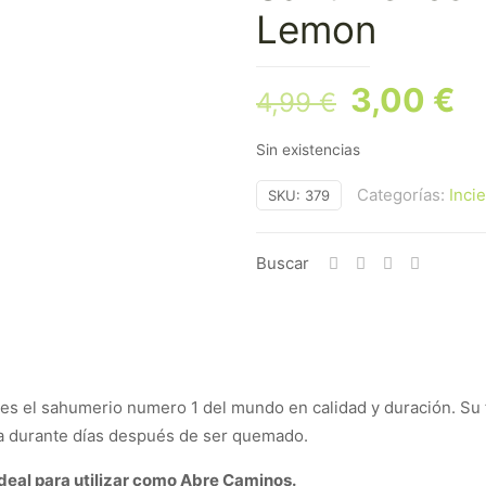
Lemon
El
El
3,00
€
4,99
€
precio
pr
Sin existencias
original
ac
era:
es
Categorías:
Inci
SKU:
379
4,99 €.
3,
Buscar
es el sahumerio numero 1 del mundo en calidad y duración. Su f
a durante días después de ser quemado.
deal para utilizar como Abre Caminos.