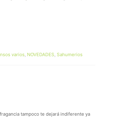
ecio
tual
:
ensos varios
,
NOVEDADES
,
Sahumerios
00 €.
ragancia tampoco te dejará indiferente ya