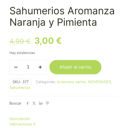
Sahumerios Aromanza
Naranja y Pimienta
El
El
3,00
€
4,99
€
precio
precio
Hay existencias
original
actual
Sahumerios
era:
es:
Añadir al carrito
Aromanza
4,99 €.
3,00 €.
Naranja
y
SKU:
377
Categorías:
Inciensos varios
,
NOVEDADES
,
Pimienta
Sahumerios
cantidad
Buscar
Descripción
Valoraciones
0