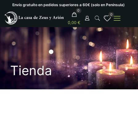
Envío gratuíto en pedidos superiores a 60€ (solo en Península)
0
0
0,00 €
Tienda