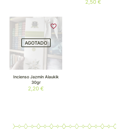
2,50
€
AGOTADO
Incienso Jazmín Alaukik
30gr
2,20
€