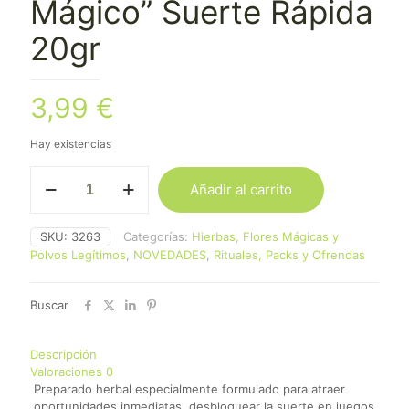
Mágico” Suerte Rápida
20gr
3,99
€
Hay existencias
Sahumerio
Añadir al carrito
"Secreto
Mágico"
Suerte
SKU:
3263
Categorías:
Hierbas, Flores Mágicas y
Rápida
Polvos Legítimos
,
NOVEDADES
,
Rituales, Packs y Ofrendas
20gr
cantidad
Buscar
Descripción
Valoraciones
0
Preparado herbal especialmente formulado para atraer
oportunidades inmediatas, desbloquear la suerte en juegos