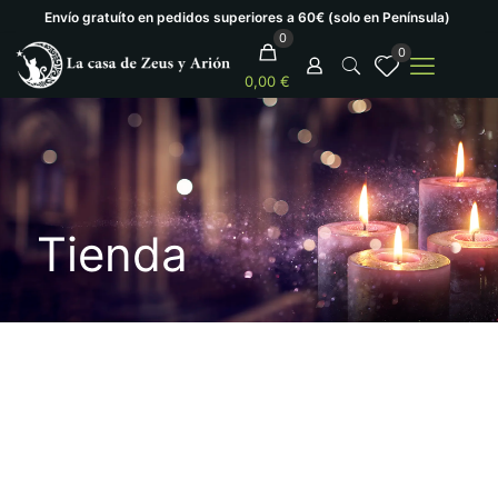
Envío gratuíto en pedidos superiores a 60€ (solo en Península)
0
0
0,00 €
Tienda