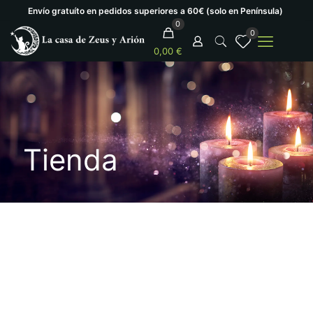
Envío gratuíto en pedidos superiores a 60€ (solo en Península)
0
0
0,00 €
Tienda