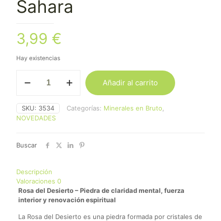
Sahara
3,99
€
Hay existencias
Rosa
Añadir al carrito
del
Desierto
del
SKU:
3534
Categorías:
Minerales en Bruto
,
Sahara
NOVEDADES
cantidad
Buscar
Descripción
Valoraciones
0
Rosa del Desierto – Piedra de claridad mental, fuerza
interior y renovación espiritual
La Rosa del Desierto es una piedra formada por cristales de