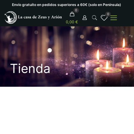
Envío gratuíto en pedidos superiores a 60€ (solo en Península)
0
0
0,00 €
Tienda