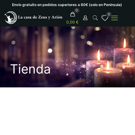
Envío gratuíto en pedidos superiores a 60€ (solo en Península)
0
0
0,00 €
Tienda