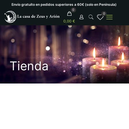
Envío gratuíto en pedidos superiores a 60€ (solo en Península)
0
0
0,00 €
Tienda