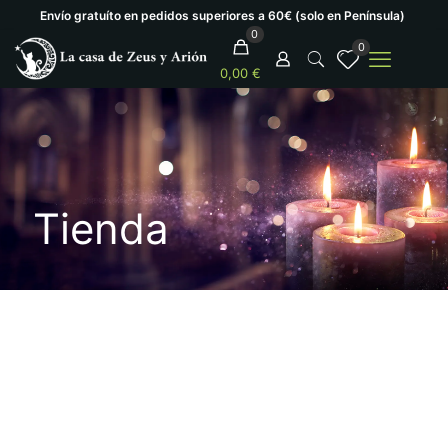
Envío gratuíto en pedidos superiores a 60€ (solo en Península)
0
0
0,00 €
Tienda