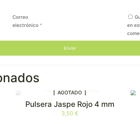
Correo
Gu
electrónico
*
en es
come
ionados
AGOTADO
Pulsera Jaspe Rojo 4 mm
3,50
€