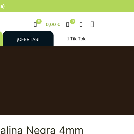
la)
0
0
0,00 €
Tik Tok
¡OFERTAS!
malina Negra 4mm