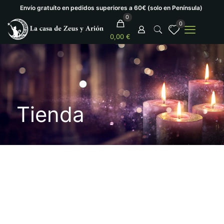
Envío gratuíto en pedidos superiores a 60€ (solo en Península)
0
0
0,00 €
Tienda