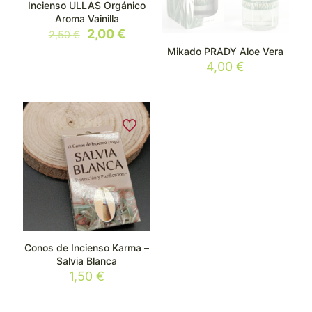
Incienso ULLAS Orgánico
Aroma Vainilla
El
El
2,00
€
2,50
€
precio
precio
Mikado PRADY Aloe Vera
original
actual
4,00
€
era:
es:
2,50 €.
2,00 €.
Conos de Incienso Karma –
Salvia Blanca
1,50
€