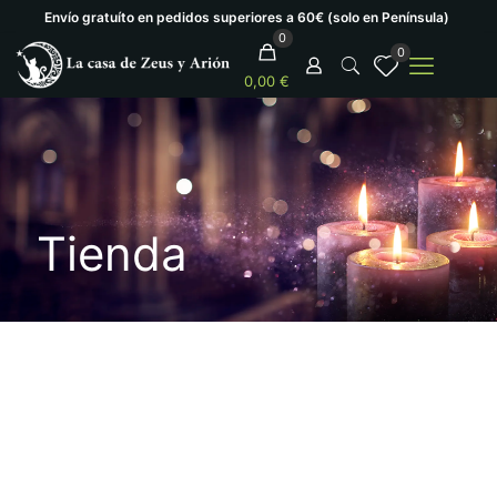
Envío gratuíto en pedidos superiores a 60€ (solo en Península)
0
0
0,00 €
Tienda