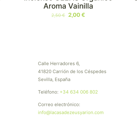
EN OFERTA
Aroma Vainilla
El
El
2,00
€
2,50
€
precio
precio
original
actual
era:
es:
2,50 €.
2,00 €.
Calle Herradores 6,
41820 Carrión de los Céspedes
Sevilla, España
Teléfono:
+34 634 006 802
Correo electrónico:
info@lacasadezeusyarion.com