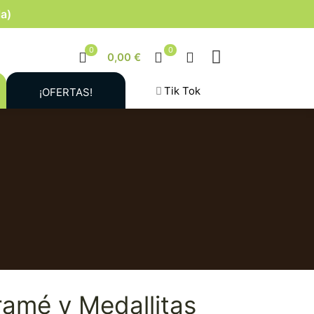
la)
0
0
0,00 €
Tik Tok
¡OFERTAS!
amé y Medallitas