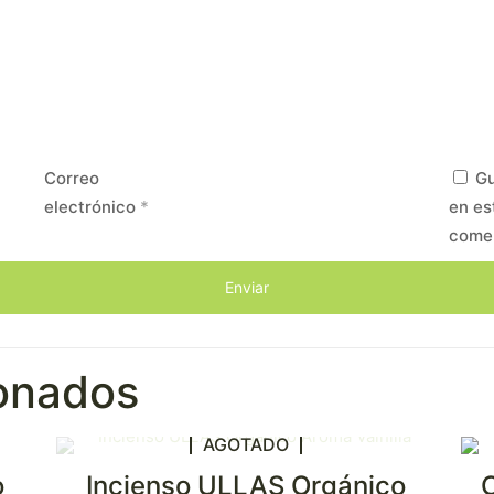
Correo
Gu
electrónico
*
en es
come
ionados
AGOTADO
o
Incienso ULLAS Orgánico