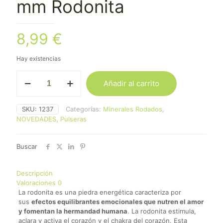
mm Rodonita
8,99
€
Hay existencias
Pulsera
Añadir al carrito
Facetada
4-
5
SKU:
1237
Categorías:
Minerales Rodados
,
mm
NOVEDADES
,
Pulseras
Rodonita
cantidad
Buscar
Descripción
Valoraciones
0
La rodonita es una piedra energética caracteriza por
sus
efectos equilibrantes emocionales que nutren el amor
y fomentan la hermandad humana
. La rodonita estimula,
aclara y activa el corazón y el chakra del corazón. Esta