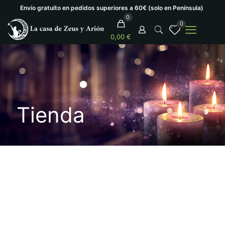
Envío gratuíto en pedidos superiores a 60€ (solo en Península)
0
0
0,00 €
Tienda