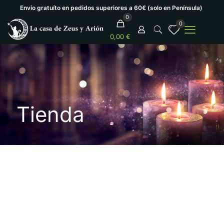
Envío gratuíto en pedidos superiores a 60€ (solo en Península)
0
0
0,00 €
Tienda