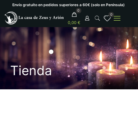
Envío gratuíto en pedidos superiores a 60€ (solo en Península)
0
0
0,00 €
Tienda