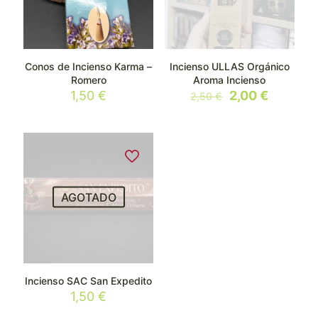
Conos de Incienso Karma –
Incienso ULLAS Orgánico
Romero
Aroma Incienso
El
El
1,50
€
2,00
€
2,50
€
precio
precio
original
actual
era:
es:
2,50 €.
2,00 €.
AGOTADO
Incienso SAC San Expedito
1,50
€