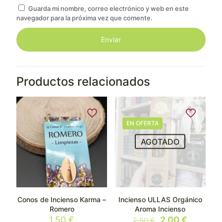
Guarda mi nombre, correo electrónico y web en este
navegador para la próxima vez que comente.
Productos relacionados
EN OFERTA
AGOTADO
Conos de Incienso Karma –
Incienso ULLAS Orgánico
Romero
Aroma Incienso
El
El
1,50
€
2,00
€
2,50
€