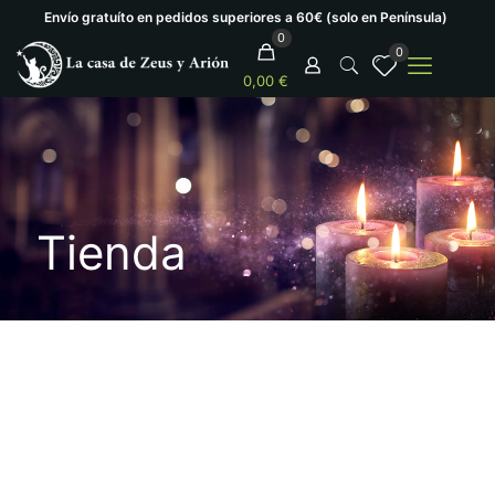
Envío gratuíto en pedidos superiores a 60€ (solo en Península)
0
0
0,00 €
Tienda