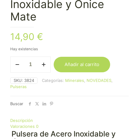
Inoxidable y Ónice
Mate
14,90
€
Hay existencias
Pulsera
Añadir al carrito
de
Acero
Inoxidable
SKU:
3824
Categorías:
Minerales
,
NOVEDADES
,
y
Pulseras
Ónice
Mate
cantidad
Buscar
Descripción
Valoraciones
0
Pulsera de Acero Inoxidable y