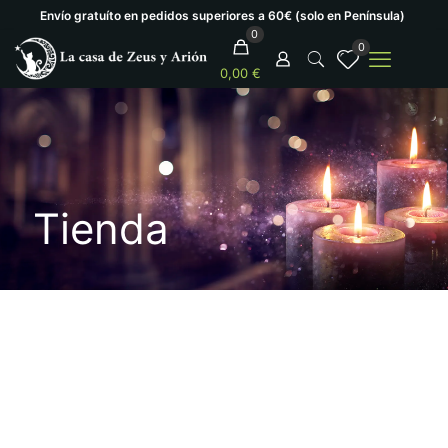
Envío gratuíto en pedidos superiores a 60€ (solo en Península)
0
0
0,00 €
Tienda