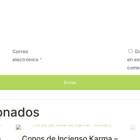
Correo
Gu
electrónico
*
en es
come
ionados
o
Conos de Incienso Karma –