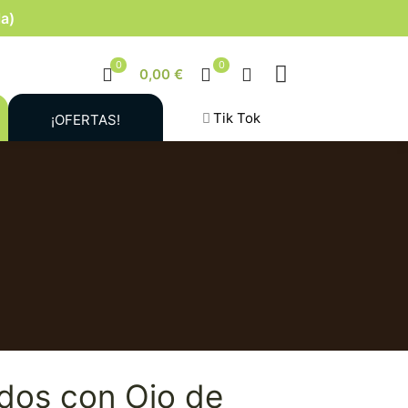
la)
0
0
0,00 €
Tik Tok
¡OFERTAS!
dos con Ojo de