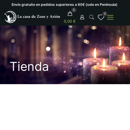
Envío gratuíto en pedidos superiores a 60€ (solo en Península)
0
0
0,00 €
Tienda