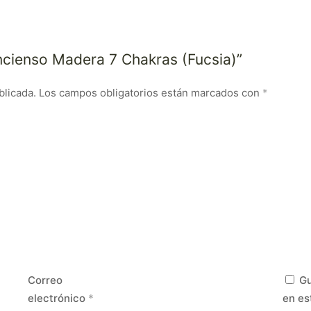
Incienso Madera 7 Chakras (Fucsia)”
blicada.
Los campos obligatorios están marcados con
*
Correo
Gu
electrónico
*
en es