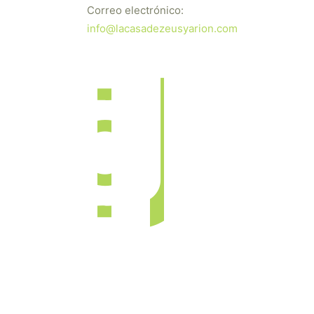
Correo electrónico:
info@lacasadezeusyarion.com
dos los derechos reservados | Desarrollado por
iBérica Online