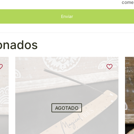
come
ionados
AGOTADO