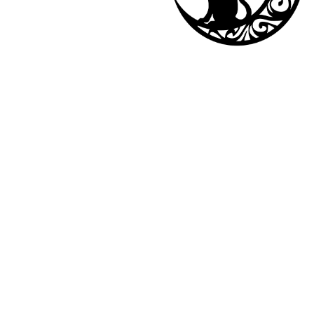
©
La casa de Zeus y Arión
| To