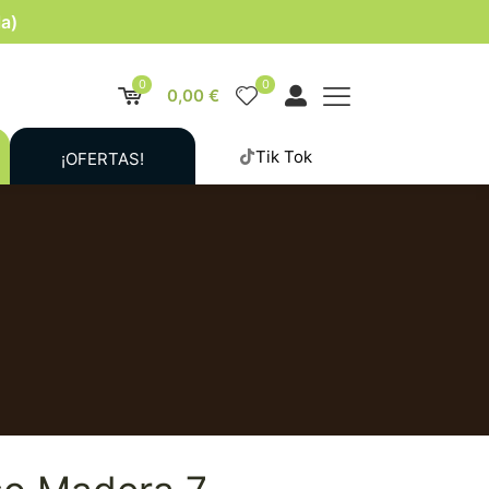
la)
0
0
0,00 €
Tik Tok
¡OFERTAS!