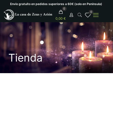
Envío gratuíto en pedidos superiores a 60€ (solo en Península)
0
0
0,00 €
Tienda