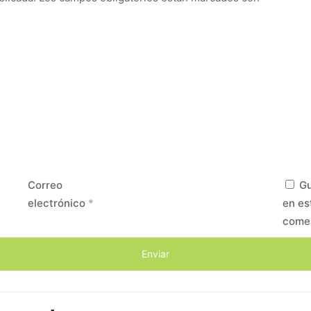
Correo
Gu
electrónico
*
en es
come