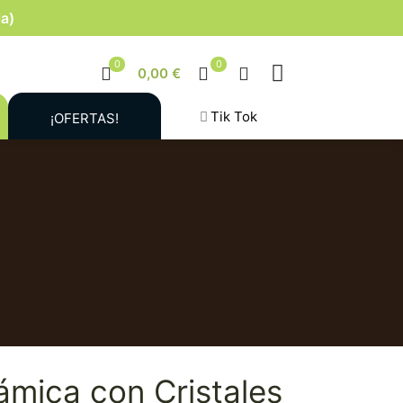
la)
0
0
0,00 €
Tik Tok
¡OFERTAS!
ámica con Cristales