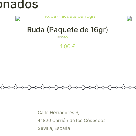
ionados
Ruda (Paquete de 16gr)
Valorado
1,00
€
con
4.33
de 5
Calle Herradores 6,
41820 Carrión de los Céspedes
Sevilla, España