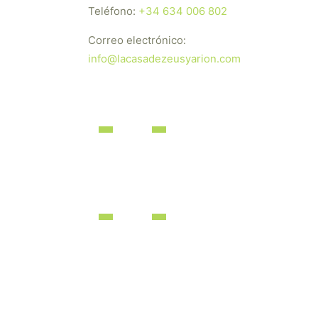
Teléfono:
+34 634 006 802
Correo electrónico:
info@lacasadezeusyarion.com
dos los derechos reservados | Desarrollado por
iBérica Online