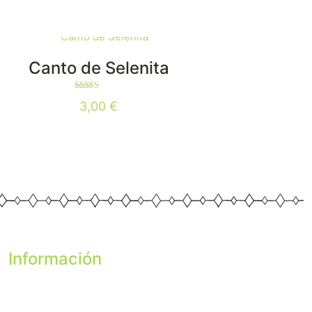
Canto de Selenita
Valorado
3,00
€
con
5.00
de 5
Información