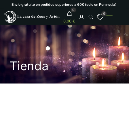
Envío gratuíto en pedidos superiores a 60€ (solo en Península)
0
0
0,00 €
Tienda