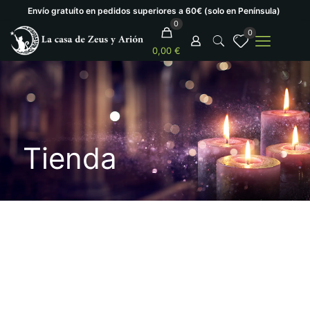
Envío gratuíto en pedidos superiores a 60€ (solo en Península)
0
0
0,00 €
Tienda