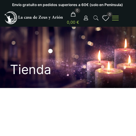
Envío gratuíto en pedidos superiores a 60€ (solo en Península)
0
0
0,00 €
Tienda