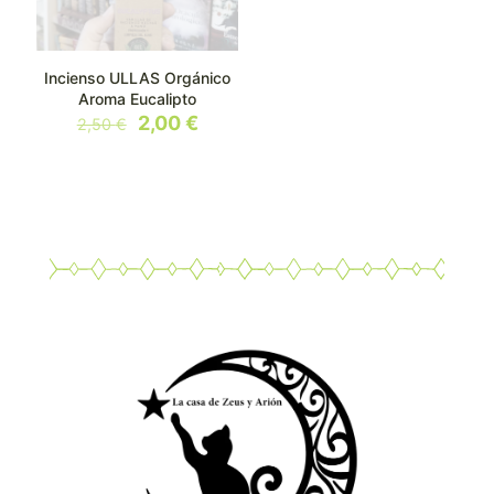
Incienso ULLAS Orgánico
Aroma Eucalipto
El
El
2,00
€
2,50
€
precio
precio
original
actual
era:
es:
2,50 €.
2,00 €.