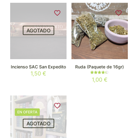
AGOTADO
Incienso SAC San Expedito
Ruda (Paquete de 16gr)
1,50
€
Valorado
1,00
€
con
4.33
de 5
EN OFERTA
AGOTADO