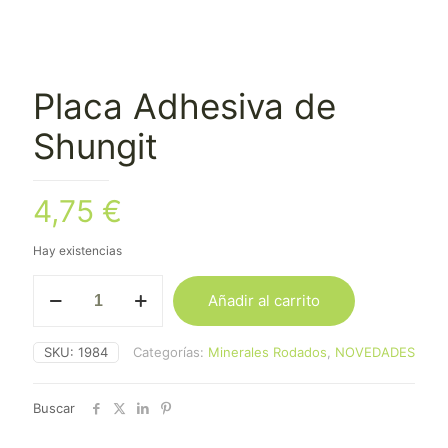
Placa Adhesiva de
Shungit
4,75
€
Hay existencias
Placa
Añadir al carrito
Adhesiva
de
Shungit
SKU:
1984
Categorías:
Minerales Rodados
,
NOVEDADES
cantidad
Buscar