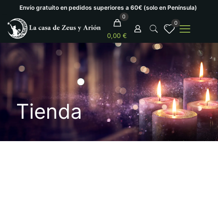
Envío gratuíto en pedidos superiores a 60€ (solo en Península)
0
0
0,00 €
Tienda