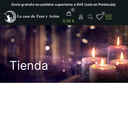
Envío gratuíto en pedidos superiores a 60€ (solo en Península)
0
0
0,00 €
Tienda