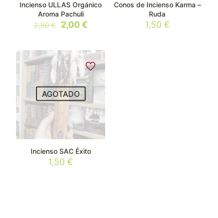
Incienso ULLAS Orgánico
Conos de Incienso Karma –
Aroma Pachuli
Ruda
El
El
2,00
€
1,50
€
2,50
€
precio
precio
original
actual
era:
es:
2,50 €.
2,00 €.
AGOTADO
Incienso SAC Éxito
1,50
€